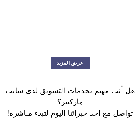
kwbutchers.com موقع كويتي متخصص في خدمات القصاب المتنقل وذبح
وتجهيز الذبائح والغنم داخل الكويت، مع خدمات تقطيع وتجهيز حسب
الطلب...
اقرأ المزيد...
عرض المزيد
ل أنت مهتم بخدمات التسويق لدى سايت
ماركتير؟
تواصل مع أحد خبرائنا اليوم لتبدء مباشرة!