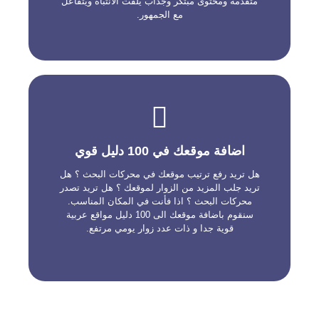
متقدمة ومحتوى مبتكر وجذاب يلفت الانتباه ويتفاعل
مع الجمهور.
100 دليل مواقع
الاضافة تتم بشكل يدوي لتفادي اي مخاطر على
موقعك. كما سيتم تسليم تقرير به جميع الادلة التي
اضافة موقعك في 100 دليل قوي
تمت اضافة موقعك اليها.
هل تريد رفع ترتيب موقعك في محركات البحث ؟ هل
ملاحظة : خدمتنا تتضمن اضافة موقعك الى 100 دليل
تريد جلب المزيد من الزوار لموقعك ؟ هل تريد تصدر
مواقع مع الحرص على المعلومات و البيانات التي
تقوم بارفاقها حول موقعكم , نحن لسنا مسؤولين على
محركات البحث ؟ اذا فأنت في المكان المناسب.
رفض او قبول موقعك من طرف الادلة اذا كان ينتهك
سنقوم باضافة موقعك الى 100 دليل مواقع عربية
سياساتهم و حقوقهم.
قوية جدا و ذات عدد زوار يومي مرتفع.