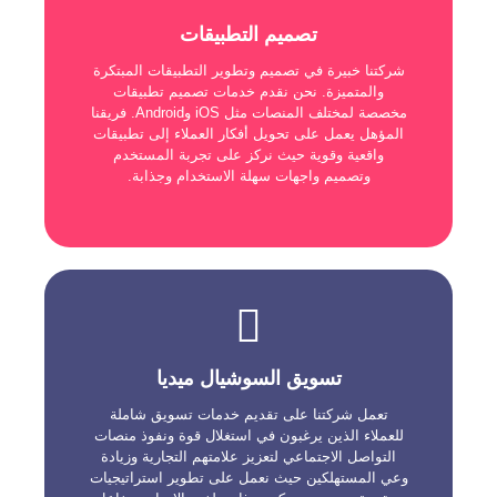
تصميم التطبيقات (Apps)
تصميم التطبيقات
نستخدم أحدث التقنيات والأدوات لضمان أداء عالي
وتوافق مع متطلبات المنصات المختلفة. نحن نهتم
شركتنا خبيرة في تصميم وتطوير التطبيقات المبتكرة
بالجودة والتفاصيل الدقيقة ونسعى لتحقيق رؤية
والمتميزة. نحن نقدم خدمات تصميم تطبيقات
وأهداف عملائنا من خلال تصميم تطبيقات فريدة
مخصصة لمختلف المنصات مثل iOS وAndroid. فريقنا
ومبتكرة. نحن نقدم حلولًا شاملة من تصميم المفهوم
إلى تطوير واختبار التطبيق ونشره بشكل احترافي.
المؤهل يعمل على تحويل أفكار العملاء إلى تطبيقات
واقعية وقوية حيث نركز على تجربة المستخدم
وتصميم واجهات سهلة الاستخدام وجذابة.
Social Media Marketing
تسويق السوشيال ميديا
نستخدم تقنيات التحليل والاستهداف المستهدف
لضمان تحقيق أقصى قدر من النتائج. فريقنا
المتخصص يتابع ويقيم الأداء ويقدم تقارير شاملة
تعمل شركتنا على تقديم خدمات تسويق شاملة
لقياس تأثير حملات التسويق على وسائل التواصل
للعملاء الذين يرغبون في استغلال قوة ونفوذ منصات
الاجتماعي. نحن نسعى لتحقيق نجاح عملائنا من خلال
التواصل الاجتماعي لتعزيز علامتهم التجارية وزيادة
تعزيز حضورهم الرقمي وبناء علاقات قوية مع الجمهور
وعي المستهلكين حيث نعمل على تطوير استراتيجيات
المستهدف.