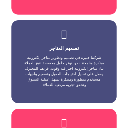
تصميم متاجر الكترونية
تصميم المتاجر
نحن نهتم بتجربة المستخدم وتوفير وظائف متقدمة
مثل إدارة المنتجات والطلبات والمدفوعات الآمنة.
شركتنا خبيرة في تصميم وتطوير متاجر إلكترونية
نستخدم أحدث التقنيات والأدوات لضمان أداء فعال
مبتكرة وناجحة. نحن نوفر حلول مخصصة تتيح للعملاء
وسرعة تحميل عالية. نحن نسعى لتحقيق نجاح العملاء
بناء متاجر إلكترونية احترافية وقوية. فريقنا المحترف
من خلال تصميم متاجر إلكترونية متميزة ونشرها
بشكل احترافي.
يعمل على تحليل احتياجات العميل وتصميم واجهات
مستخدم متطورة ومبتكرة تسهل عملية التسوق
وتحقق تجربة مرضية للعملاء.