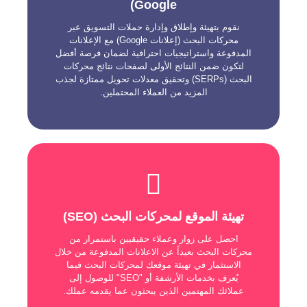
Google)
للحملات الإعلانية الرقمية، واجذب المزيد من العملاء
المحتملين بإعلانات التسويق المدفوعة عبر محرك
البحث جوجل.
نقوم بتهيئة وإطلاق وإدارة حملات التسويق عبر
محركات البحث (إعلانات Google) مع الإعلانات
تمتد خبرتنا الواسعة إلى تخطيط الحملات الإعلانية
المدفوعة واستراتيجيات احترافية لضمان فرصة أفضل
التسويقية الناجحة على شبكة البحث وإنشائها
لتكون ضمن النتائج الأولى لصفحات نتائج محركات
وإطلاقها وإدارتها.
البحث (SERPs) وتحقيق معدلات تحويل ممتازة لجذب
المزيد من العملاء المحتملين.
SEO
بصفتنا شركة متخصصة ومحترفة في تحسين محركات
تهيئة الموقع لمحركات البحث (SEO)
البحث (SEO) ، فإننا نمتلك خبرة ومهارات واسعة
لتحسين تهيئة مواقع الويب لمحركات البحث
احصل على زوار وعملاء حقيقيين باستمرار من
ومستخدميها وهم "العملاء المحتملين" للترتيب في
محركات البحث بعيداً عن الاعلانات المدفوعة من خلال
نتائج البحث الأولى للكلمات الرئيسية المستهدفة
الاستثمار في تهيئة موقعك لمحركات البحث فيما
للبحث المختارة لتكون مرئية لعميلك التالي.
يُعرف بخدمات الأرشفة أو "SEO" للوصول إلى
عملائك المهتمين الذين يبحثون عما يقدمه عملك.